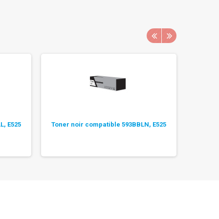
L, E525
Toner noir compatible 593BBLN, E525
Pack 2