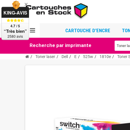
KING-AVIS
4.7 / 5
CARTOUCHE D'ENCRE
TON
“Très bien”
2580 avis
Recherche par imprimante
Toner laser
Dell
E
525w
1810e
Toner 