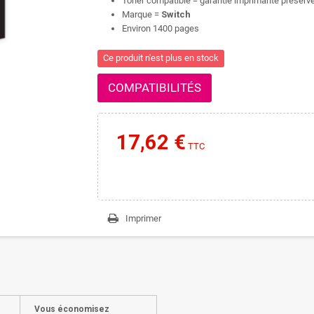
Toner compatible = garantie imprimante préserv
Marque =
Switch
Environ 1400 pages
Ce produit n'est plus en stock
COMPATIBILITÉS
17,62 €
TTC
Imprimer
Vous économisez