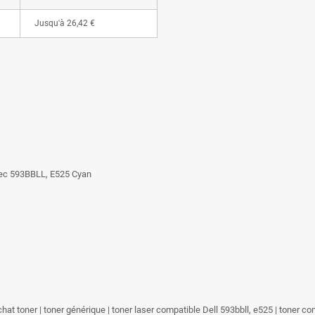
Jusqu'à
26,42 €
vec 593BBLL, E525 Cyan
achat toner | toner générique | toner laser compatible Dell 593bbll, e525 | toner c