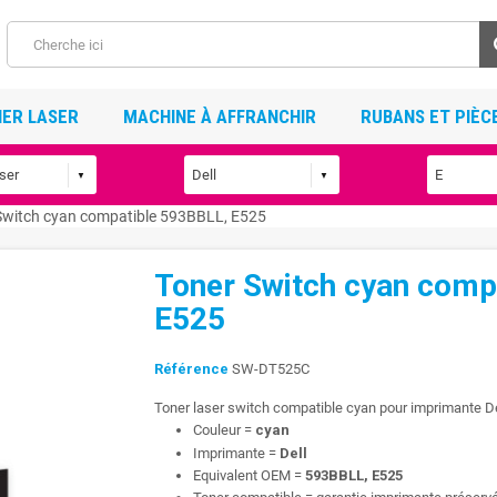
ER LASER
MACHINE À AFFRANCHIR
RUBANS ET PIÈC
Switch cyan compatible 593BBLL, E525
Toner Switch cyan comp
E525
Référence
SW-DT525C
Toner laser switch compatible cyan pour imprimante D
Couleur =
cyan
Imprimante =
Dell
Equivalent OEM =
593BBLL, E525