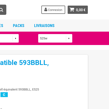
Connexion
0,00 €
ES
PACKS
LIVRAISONS
atible 593BBLL,
ell équivalent 593BBLL, E525