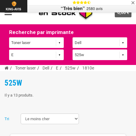
“Très bien”
2580 avis
KING-AVIS
0,00 €
Recherche par imprimante
Toner laser
Dell
E
525w
1810e
525W
Il y a 13 produits.
Tri