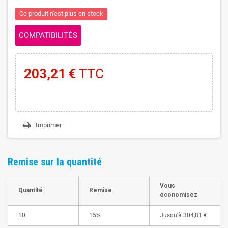
Ce produit n'est plus en stock
COMPATIBILITÉS
203,21 €
TTC
Imprimer
Remise sur la quantité
Vous
Quantité
Remise
économisez
10
15%
Jusqu'à
304,81 €