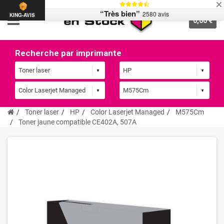
“Très bien”
2580 avis
KING-AVIS
0,00 €
Recherche par imprimante
Toner laser
HP
Color Laserjet Managed
M575Cm
Toner jaune compatible CE402A, 507A