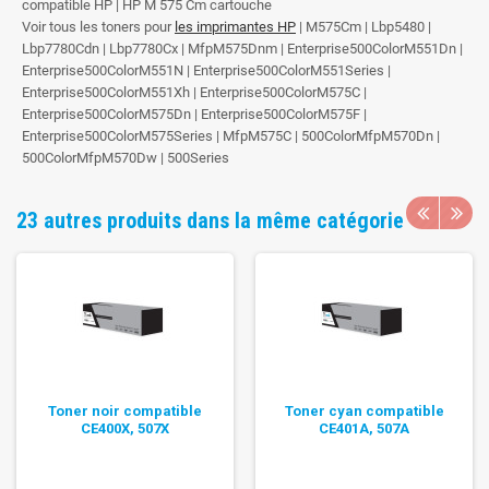
compatible HP | HP M 575 Cm cartouche
Voir tous les toners pour
les imprimantes HP
| M575Cm | Lbp5480 |
Lbp7780Cdn | Lbp7780Cx | MfpM575Dnm | Enterprise500ColorM551Dn |
Enterprise500ColorM551N | Enterprise500ColorM551Series |
Enterprise500ColorM551Xh | Enterprise500ColorM575C |
Enterprise500ColorM575Dn | Enterprise500ColorM575F |
Enterprise500ColorM575Series | MfpM575C | 500ColorMfpM570Dn |
500ColorMfpM570Dw | 500Series
23 autres produits dans la même catégorie
Toner noir compatible
Toner cyan compatible
CE400X, 507X
CE401A, 507A