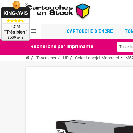
KING-AVIS
4.7 / 5
CARTOUCHE D'ENCRE
TON
“Très bien”
2580 avis
Recherche par imprimante
Toner laser
HP
Color Laserjet Managed
M5