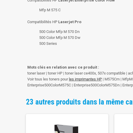
Compatibilités HP
Laserjet Enterprise Color Flow
Mfp M 575 C
Compatibilités HP
Laserjet Pro
500 Color Mfp M 570 Dn
500 Color Mfp M 570 Dw
500 Series
Mots clés en relation avec ce produit :
toner laser | toner HP | toner laser ce400x, 507x compatible | 
Voir tous les toners pour
les imprimantes HP
| M575Cm | MfpM57
Enterprise500ColorM575C | Enterprise500ColorM575Dn | Ente
23 autres produits dans la même ca