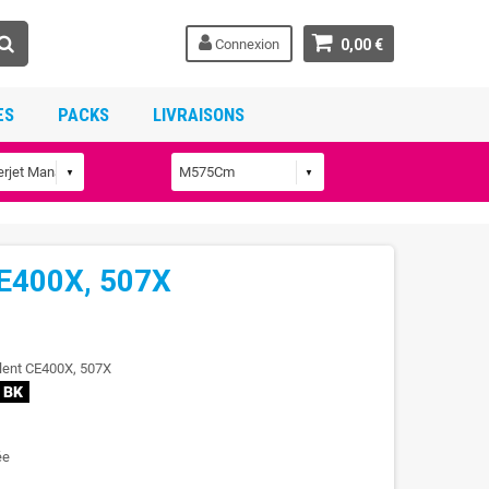
Connexion
0,00 €
ES
PACKS
LIVRAISONS
CE400X, 507X
alent CE400X, 507X
ée