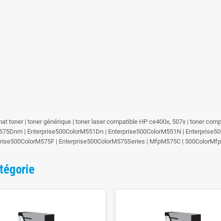
achat toner | toner générique | toner laser compatible HP ce400x, 507x | toner c
5Dnm | Enterprise500ColorM551Dn | Enterprise500ColorM551N | Enterprise50
rprise500ColorM575F | Enterprise500ColorM575Series | MfpM575C | 500ColorM
tégorie