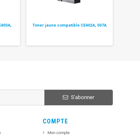
E403A,
Toner jaune compatible CE402A, 507A
Toner
S'abonner
COMPTE
s
Mon compte