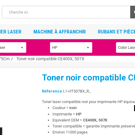
ER LASER
MACHINE À AFFRANCHIR
RUBANS ET PIÈC
75Cm
Toner noir compatible CE400X, 507X
Toner noir compatible 
Référence
L1-HT507BX_R_
Toner laser compatible noir pour imprimante HP équiv
Couleur =
noir
Imprimante =
HP
Equivalent OEM =
CE400X, 507X
Toner compatible = garantie imprimante préserv
Environ 11000 pages