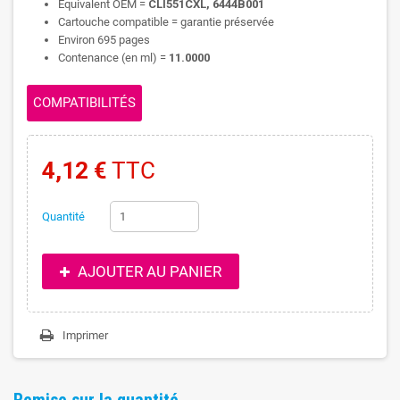
Equivalent OEM =
CLI551CXL, 6444B001
Cartouche compatible = garantie préservée
Environ 695 pages
Contenance (en ml) =
11.0000
COMPATIBILITÉS
4,12 €
TTC
Quantité
AJOUTER AU PANIER
Imprimer
Remise sur la quantité