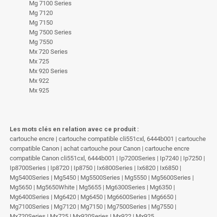
Mg 7100 Series
Mg 7120
Mg 7150
Mg 7500 Series
Mg 7550
Mx 720 Series
Mx 725
Mx 920 Series
Mx 922
Mx 925
Les mots clés en relation avec ce produit :
cartouche encre | cartouche compatible cli551cxl, 6444b001 | cartouche
compatible Canon | achat cartouche pour Canon | cartouche encre
compatible Canon cli551cxl, 6444b001 | Ip7200Series | Ip7240 | Ip7250 |
Ip8700Series | Ip8720 | Ip8750 | Ix6800Series | Ix6820 | Ix6850 |
Mg5400Series | Mg5450 | Mg5500Series | Mg5550 | Mg5600Series |
Mg5650 | Mg5650White | Mg5655 | Mg6300Series | Mg6350 |
Mg6400Series | Mg6420 | Mg6450 | Mg6600Series | Mg6650 |
Mg7100Series | Mg7120 | Mg7150 | Mg7500Series | Mg7550 |
Mx720Series | Mx725 | Mx920Series | Mx922 | Mx925