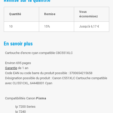
Vous
Quantité
Remise
économisez
10
15%
Jusqu'à
6,17 €
En savoir plus
Cartouche d'encre cyan compatible C8C551XLC
Environ 695 pages
Garantie
de 1 an
Code EAN ou code barre du produit possible : 3700654215658
Désignation possible du produit : Canon C551XLC Cartouche compatible
avec CLI551CXL, 6444B001 Cyan
Compatibilités Canon
Pixma
Ip 7200 Series
Ip 7240