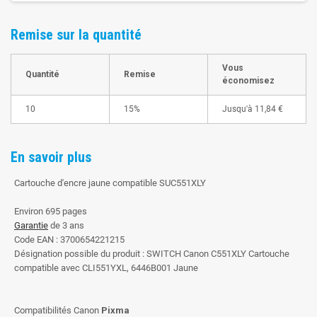
Remise sur la quantité
Vous
Quantité
Remise
économisez
10
15%
Jusqu'à
11,84 €
En savoir plus
Cartouche d'encre jaune compatible SUC551XLY
Environ 695 pages
Garantie
de 3 ans
Code EAN : 3700654221215
Désignation possible du produit : SWITCH Canon C551XLY Cartouche
compatible avec CLI551YXL, 6446B001 Jaune
Compatibilités Canon
Pixma