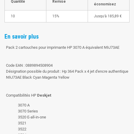
Quantité
Remise
économisez
10
15%
Jusqu'à
185,89 €
En savoir plus
Pack 2 cartouches pour imprimante HP 3070 A équivalent N9J73AE
Code EAN : 0889894508904
Désignation possible du produit : Hp 364 Pack x 4 jet d'encre authentique
N9J73AE Black Cyan Magenta Yellow
Compatibilités HP
Deskjet
3070 A
3070 Series
3520 E-all-in-one
3521
3522