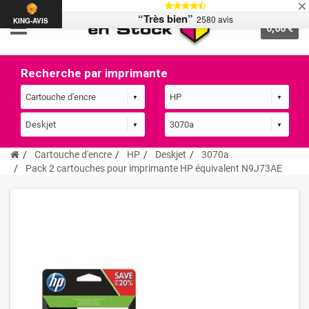
“Très bien”
2580 avis
KING-AVIS
0,00 €
Recherche par imprimante
Cartouche d'encre
HP
Deskjet
3070a
Pack 2 cartouches pour imprimante HP équivalent N9J73AE