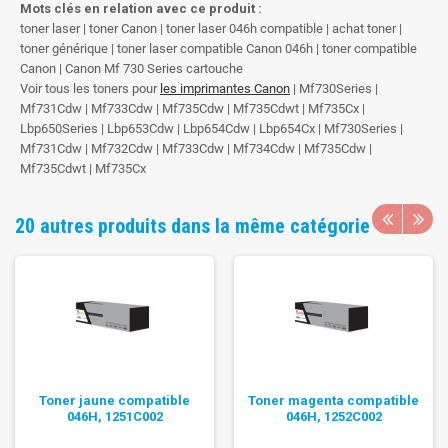
Mots clés en relation avec ce produit :
toner laser | toner Canon | toner laser 046h compatible | achat toner |
toner générique | toner laser compatible Canon 046h | toner compatible
Canon | Canon Mf 730 Series cartouche
Voir tous les toners pour
les imprimantes Canon
| Mf730Series |
Mf731Cdw | Mf733Cdw | Mf735Cdw | Mf735Cdwt | Mf735Cx |
Lbp650Series | Lbp653Cdw | Lbp654Cdw | Lbp654Cx | Mf730Series |
Mf731Cdw | Mf732Cdw | Mf733Cdw | Mf734Cdw | Mf735Cdw |
Mf735Cdwt | Mf735Cx
20 autres produits dans la même catégorie
Toner jaune compatible
Toner magenta compatible
046H, 1251C002
046H, 1252C002