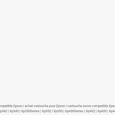
mpatible Epson | achat cartouche pour Epson | cartouche encre compatible Eps
Xp342 | Xp345 | Xp350Series | Xp352 | Xp355 | Xp430Series | Xp432 | Xp435 | Xp