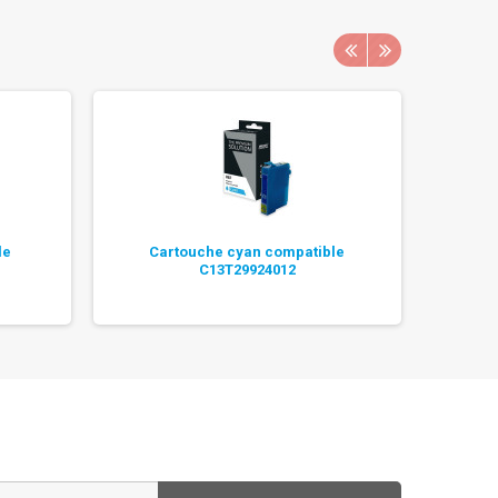
le
Cartouche cyan compatible
Cart
C13T29924012