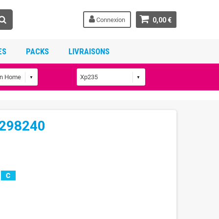
Connexion
0,00 €
ES
PACKS
LIVRAISONS
T298240