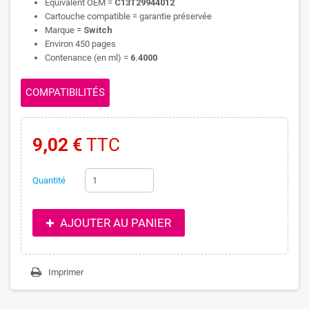
Equivalent OEM =
C13T29944012
Cartouche compatible = garantie préservée
Marque =
Switch
Environ 450 pages
Contenance (en ml) =
6.4000
COMPATIBILITÉS
9,02 €
TTC
Quantité
AJOUTER AU PANIER
Imprimer