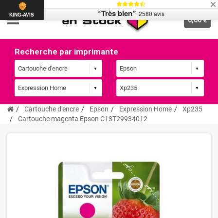
“Très bien”
2580 avis
KING-AVIS
0,00 €
Recherche par imprimante
Cartouche d'encre
Epson
Expression Home
Xp235
Cartouche magenta Epson C13T29934012