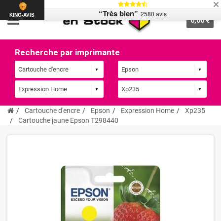
“Très bien”
2580 avis
KING-AVIS
0,00 €
Recherche par imprimante
Cartouche d'encre
Epson
Expression Home
Xp235
Cartouche jaune Epson T298440