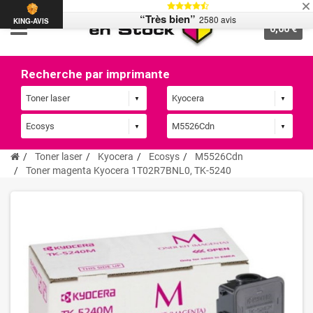
“Très bien”
2580 avis
KING-AVIS
0,00 €
Recherche par imprimante
Toner laser
Kyocera
Ecosys
M5526Cdn
Toner magenta Kyocera 1T02R7BNL0, TK-5240