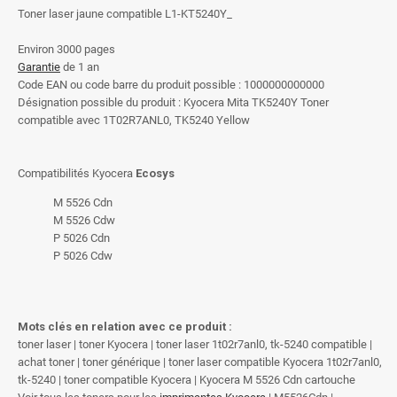
Toner laser jaune compatible L1-KT5240Y_
Environ 3000 pages
Garantie
de 1 an
Code EAN ou code barre du produit possible : 1000000000000
Désignation possible du produit : Kyocera Mita TK5240Y Toner
compatible avec 1T02R7ANL0, TK5240 Yellow
Compatibilités Kyocera
Ecosys
M 5526 Cdn
M 5526 Cdw
P 5026 Cdn
P 5026 Cdw
Mots clés en relation avec ce produit :
toner laser | toner Kyocera | toner laser 1t02r7anl0, tk-5240 compatible |
achat toner | toner générique | toner laser compatible Kyocera 1t02r7anl0,
tk-5240 | toner compatible Kyocera | Kyocera M 5526 Cdn cartouche