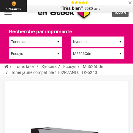
“Très bien”
2580 avis
KING-AVIS
0,00 €
Recherche par imprimante
Toner laser
Kyocera
Ecosys
M5526Cdn
Toner jaune compatible 1T02R7ANL0, TK-5240