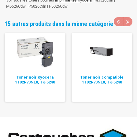
Voir tous les toners pour les
imprimantes Kyocera
| M5526Cdn |
M5526Cdw | P5026Cdn | P5026Cdw
15 autres produits dans la même catégorie
Toner noir Kyocera
Toner noir compatible
1T02R70NL0, TK-5240
1T02R70NL0, TK-5240