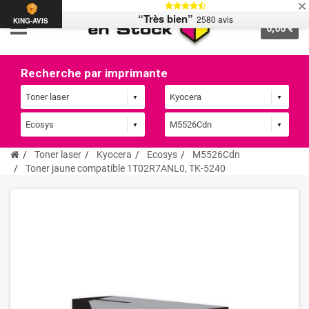
“Très bien”
2580 avis
KING-AVIS
0,00 €
Recherche par imprimante
Toner laser
Kyocera
Ecosys
M5526Cdn
Toner jaune compatible 1T02R7ANL0, TK-5240