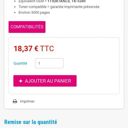
Equivalent OEM =
1T02R7ANL0, TK-5240
Toner compatible = garantie imprimante préservée
Environ 3000 pages
COMPATIBILITÉS
18,37 €
TTC
Quantité
AJOUTER AU PANIER
Imprimer
Remise sur la quantité