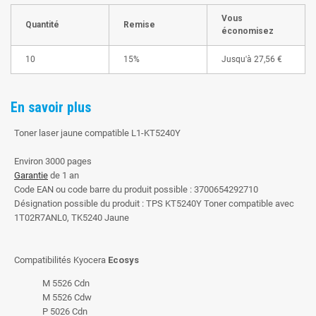
Vous
Quantité
Remise
économisez
10
15%
Jusqu'à
27,56 €
En savoir plus
Toner laser jaune compatible L1-KT5240Y
Environ 3000 pages
Garantie
de 1 an
Code EAN ou code barre du produit possible : 3700654292710
Désignation possible du produit : TPS KT5240Y Toner compatible avec
1T02R7ANL0, TK5240 Jaune
Compatibilités Kyocera
Ecosys
M 5526 Cdn
M 5526 Cdw
P 5026 Cdn