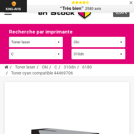
“Très bien”
2580 avis
KING-AVIS
0,00 €
Recherche par imprimante
Toner laser
Oki
C
310dn
6180
Toner cyan compatible 44469706