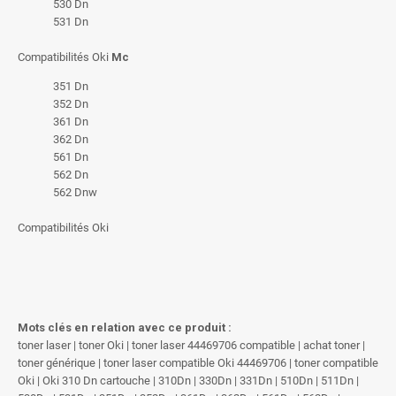
530 Dn
531 Dn
Compatibilités Oki
Mc
351 Dn
352 Dn
361 Dn
362 Dn
561 Dn
562 Dn
562 Dnw
Compatibilités Oki
Mots clés en relation avec ce produit :
toner laser | toner Oki | toner laser 44469706 compatible | achat toner |
toner générique | toner laser compatible Oki 44469706 | toner compatible
Oki | Oki 310 Dn cartouche | 310Dn | 330Dn | 331Dn | 510Dn | 511Dn |