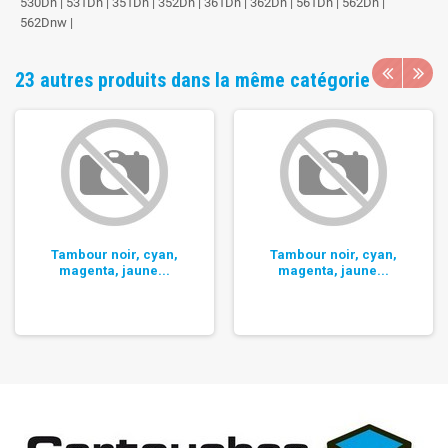
530Dn | 531Dn | 351Dn | 352Dn | 361Dn | 362Dn | 561Dn | 562Dn |
562Dnw |
23 autres produits dans la même catégorie
Tambour noir, cyan,
Tambour noir, cyan,
magenta, jaune...
magenta, jaune...