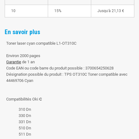
10
15%
Jusqu'à
21,13 €
En savoir plus
Toner laser cyan compatible L1-OT310C
Environ 2000 pages
Garantie
de 1 an
Code EAN ou code barre du produit possible : 3700654250628
Désignation possible du produit : TPS OT310C Toner compatible avec
44469706 Cyan
Compatibilités Oki
C
310 Dn
330 Dn
331 Dn
510 Dn
511 Dn