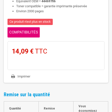
Equivalent OEM =
44469706
Toner compatible = garantie imprimante préservée
Environ 2000 pages
Ce produit n'est plus en stock
COMPATIBILITÉS
14,09 €
TTC
Imprimer
Remise sur la quantité
Vous
Quantité
Remise
économisez