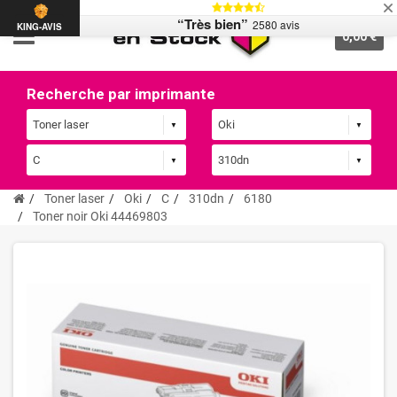
“Très bien”
2580 avis
KING-AVIS
0,00 €
Recherche par imprimante
Toner laser
Oki
C
310dn
6180
Toner noir Oki 44469803