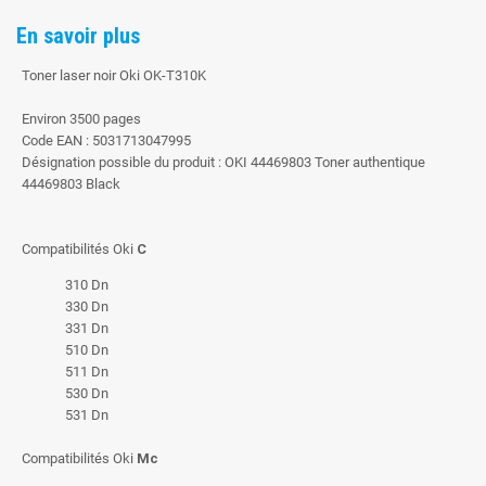
En savoir plus
Toner laser noir Oki OK-T310K
Environ 3500 pages
Code EAN : 5031713047995
Désignation possible du produit : OKI 44469803 Toner authentique
44469803 Black
Compatibilités Oki
C
310 Dn
330 Dn
331 Dn
510 Dn
511 Dn
530 Dn
531 Dn
Compatibilités Oki
Mc