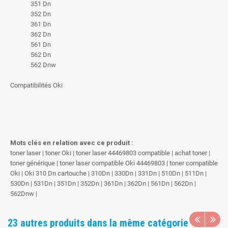
351 Dn
352 Dn
361 Dn
362 Dn
561 Dn
562 Dn
562 Dnw
Compatibilités Oki
Mots clés en relation avec ce produit :
toner laser | toner Oki | toner laser 44469803 compatible | achat toner |
toner générique | toner laser compatible Oki 44469803 | toner compatible
Oki | Oki 310 Dn cartouche | 310Dn | 330Dn | 331Dn | 510Dn | 511Dn |
530Dn | 531Dn | 351Dn | 352Dn | 361Dn | 362Dn | 561Dn | 562Dn |
562Dnw |
23 autres produits dans la même catégorie