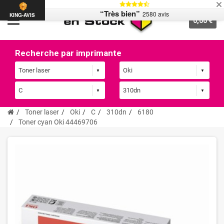
“Très bien”
2580 avis
KING-AVIS
0,00 €
Recherche par imprimante
Toner laser
Oki
C
310dn
6180
Toner cyan Oki 44469706