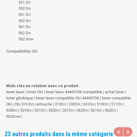
351 Dn
352 Dn
361 Dn
362 Dn
561 Dn
562 Dn
562 Dnw
Compatibilités Oki
Mots clés en relation avec ce produit :
toner laser | toner Oki | toner laser 44469706 compatible | achat toner |
toner générique | toner laser compatible Oki 44469706 | toner compatible
Oki | Oki 310 Dn cartouche | 310Dn | 330Dn | 331Dn | 510Dn | 511Dn |
530Dn | 531Dn | 351Dn | 352Dn | 361Dn | 362Dn | 561Dn | 562Dn |
562Dnw |
23 autres produits dans la même catégorie