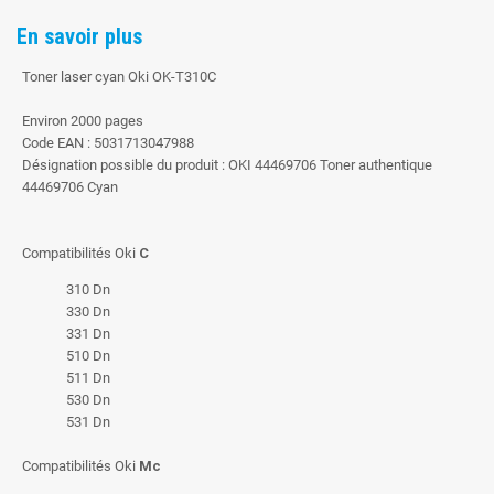
En savoir plus
Toner laser cyan Oki OK-T310C
Environ 2000 pages
Code EAN : 5031713047988
Désignation possible du produit : OKI 44469706 Toner authentique
44469706 Cyan
Compatibilités Oki
C
310 Dn
330 Dn
331 Dn
510 Dn
511 Dn
530 Dn
531 Dn
Compatibilités Oki
Mc