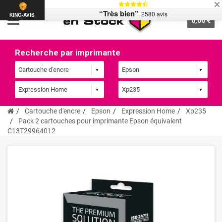
“Très bien”
2580 avis
KING-AVIS
0,00 €
Recherche par imprimante
Cartouche d'encre
Epson
Expression Home
Xp235
Pack 2 cartouches pour imprimante Epson équivalent
C13T29964012