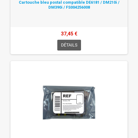
Cartouche bleu postal compatible DE6181 / DM210i /
DM390i / FS004256008
37,45 €
DÉTAILS