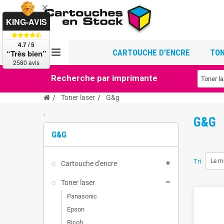
KING-AVIS
4.7 / 5
CARTOUCHE D'ENCRE
TON
“Très bien”
2580 avis
Recherche par imprimante
Toner laser
G&g
`
G&G
G&G
Tri
Le m
Cartouche d'encre
Toner laser
Panasonic
Epson
Ricoh