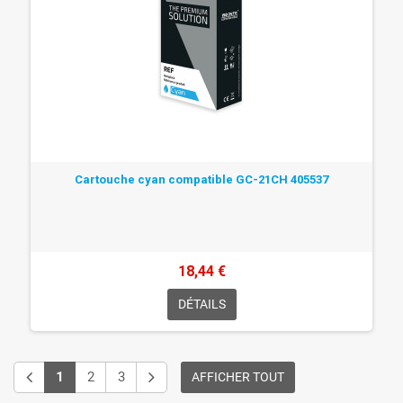
Cartouche cyan compatible GC-21CH 405537
18,44 €
DÉTAILS
1
2
3
AFFICHER TOUT