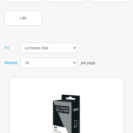
Ldd
Tri
Montrer
par page