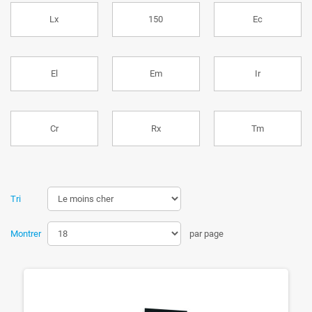
Lx
150
Ec
El
Em
Ir
Cr
Rx
Tm
Tri
Montrer
par page