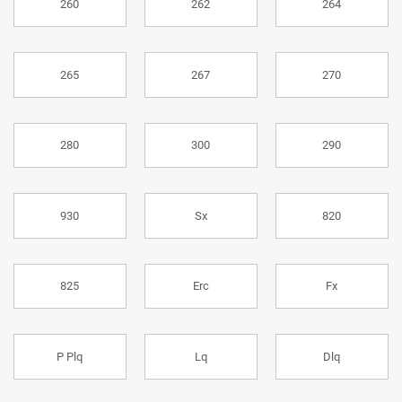
260
262
264
265
267
270
280
300
290
930
Sx
820
825
Erc
Fx
P Plq
Lq
Dlq