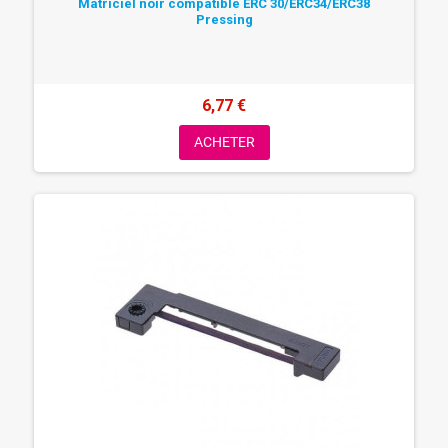
Matriciel noir compatible ERC 30/ERC34/ERC38
Pressing
6,77 €
ACHETER