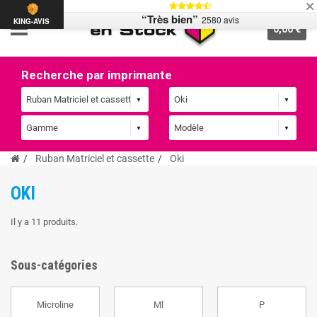
“Très bien”
2580 avis
KING-AVIS
0,00 €
Recherche par imprimante
Ruban Matriciel et cassette
Oki
OKI
Il y a 11 produits.
Sous-catégories
Microline
Ml
P