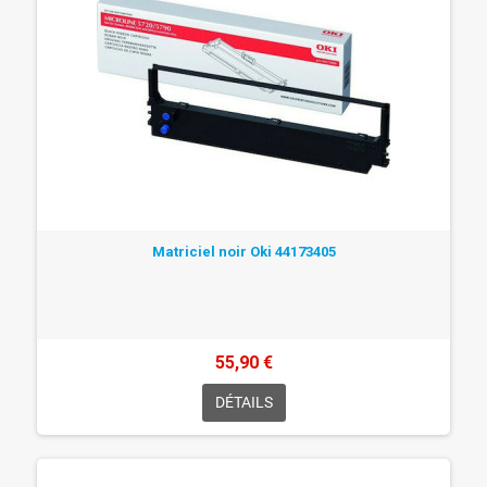
Matriciel noir Oki 44173405
55,90 €
DÉTAILS