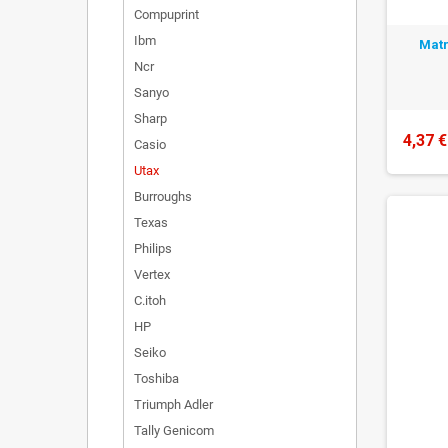
Compuprint
Ibm
Matr
Ncr
Sanyo
Sharp
4,37 €
Casio
Utax
Burroughs
Texas
Philips
Vertex
C.itoh
HP
Seiko
Toshiba
Triumph Adler
Tally Genicom