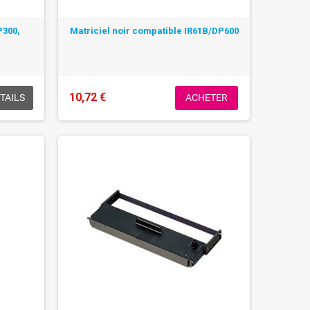
P300,
Matriciel noir compatible IR61B/DP600
10,72 €
TAILS
ACHETER