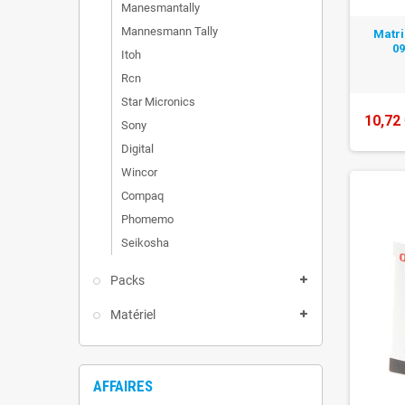
Manesmantally
Mannesmann Tally
Matri
09
Itoh
Rcn
Star Micronics
10,72
Sony
Digital
Wincor
Compaq
Phomemo
Seikosha
Packs
Matériel
AFFAIRES