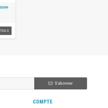
002309
TAILS
S'abonner
COMPTE