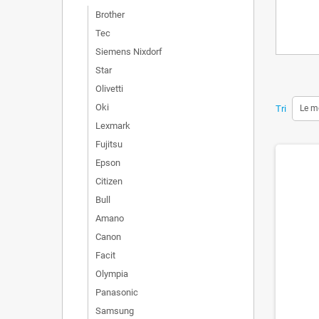
Brother
Tec
Siemens Nixdorf
Star
Olivetti
Oki
Tri
Le m
Lexmark
Fujitsu
Epson
Citizen
Bull
Amano
Canon
Facit
Olympia
Panasonic
Samsung