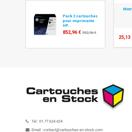
Matr
Pack 2 cartouches
pour imprimante
HP...
852,96 €
952,96 €
25,13
Tel :
01.77.624.424
Email :
contact@cartouches-en-stock.com