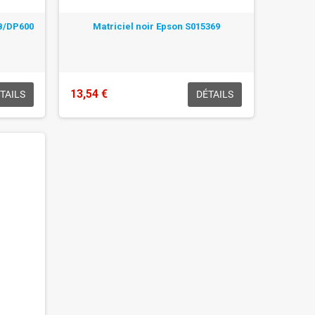
1B/DP600
Matriciel noir Epson S015369
13,54 €
TAILS
DÉTAILS