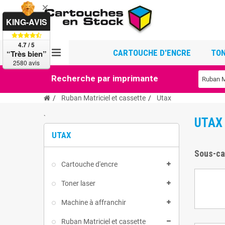
KING-AVIS
4.7 / 5
CARTOUCHE D'ENCRE
TON
“Très bien”
2580 avis
Recherche par imprimante
Ruban Matriciel et cassette
Utax
`
UTA
UTAX
Sous-ca
Cartouche d'encre
Toner laser
Machine à affranchir
Ruban Matriciel et cassette