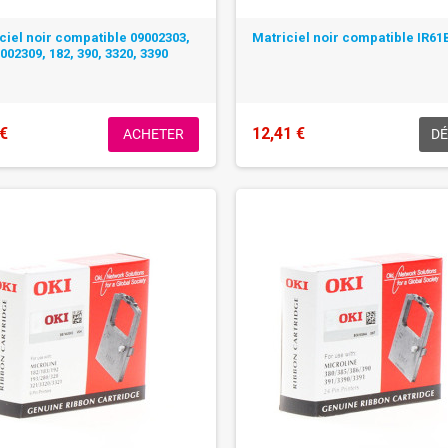
ciel noir compatible 09002303,
Matriciel noir compatible IR6
002309, 182, 390, 3320, 3390
 €
12,41 €
ACHETER
DÉ