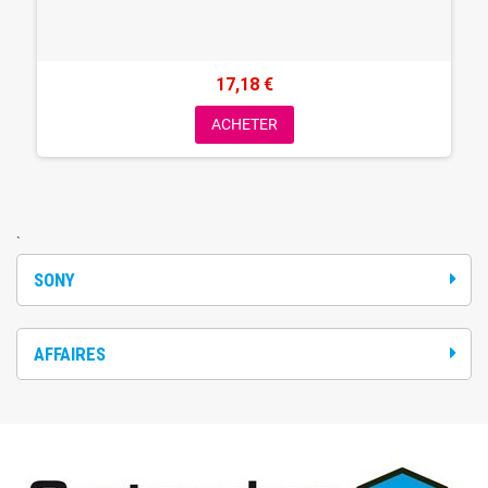
17,18 €
ACHETER
`
SONY
AFFAIRES