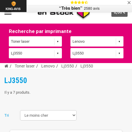
“Très bien”
2580 avis
KING-AVIS
0,00 €
Recherche par imprimante
Toner laser
Lenovo
Lj3550
Lj3550
LJ3550
Il y a 7 produits.
Tri