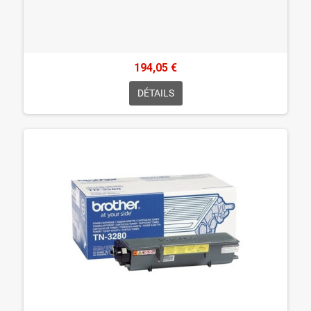
194,05 €
DÉTAILS