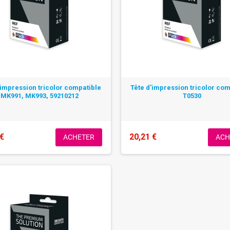
'impression tricolor compatible
Tête d'impression tricolor co
MK991, MK993, 59210212
T0530
 €
20,21 €
ACHETER
ACH