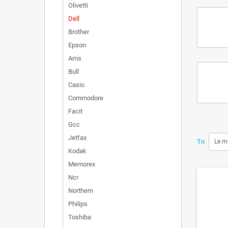
Olivetti
Dell
Brother
Epson
Ams
Bull
Casio
Commodore
Facit
Gcc
Jetfax
Tri
Le m
Kodak
Memorex
Ncr
Northern
Philips
Toshiba