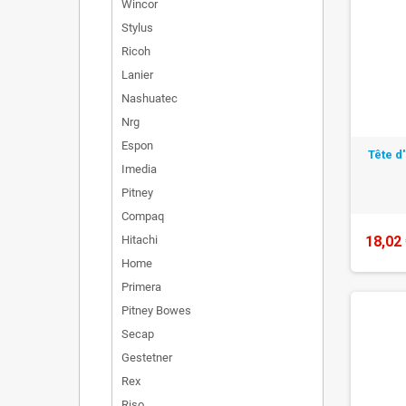
Wincor
Stylus
Ricoh
Lanier
Nashuatec
Nrg
Espon
Tête d
Imedia
Pitney
Compaq
18,02
Hitachi
Home
Primera
Pitney Bowes
Secap
Gestetner
Rex
Riso