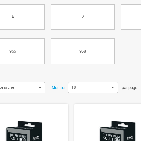
A
V
966
968
oins cher
Montrer
18
par page