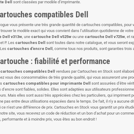
te Dell
sont classées par modèle d’imprimante.
artouches compatibles Dell
logue vous présente une très grande quantité de cartouches compatibles, pour vo
e trouver le modèle exact qui vous convient dans l’utilisation quotidienne de vo
 Dell v313w
, une
cartouche Dell v525w
ou une
cartouche Dell v725w
, et 
 et P. Les
cartouches Dell
sont toutes dans notre catalogue, et vous seront ex
 Les
cartouches d’encre Dell
, comme tous nos produits, sont garanties trois 
cartouche : fiabilité et performance
s
cartouches compatibles Dell
vendues par Cartouches en Stock sont élaborée
hez vous des consommables de très grande qualité, qui vous assureront une produ
os
cartouches compatibles pour imprimante Dell
sont assurées d’être vér
 d’encre sont fiables, solides. Elles sont adaptées aux utilisateurs profession
urs. Mais elles sont aussi très appréciées chez les particuliers, qui impriment 
he pas entre deux utilisations espacées dans le temps. De fait, il n’y a aucune 
si ce n’est une différence de prix. Cartouches en Stock vous garantit un prix étu
 notre site, vous recevrez un code de réduction et un bon d’achat pour un comment
le, performante et à moindre prix, vous êtes au bon endroit !