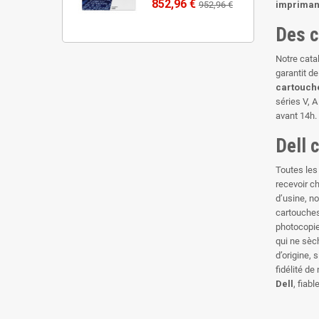
852,96 €
impriman
952,96 €
Des c
Notre cata
garantit d
cartouche
séries V
, A
avant 14h.
Dell 
Toutes le
recevoir c
d’usine, n
cartouches
photocopie
qui ne sèc
d’origine, 
fidélité de
Dell
, fiab