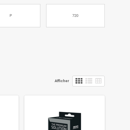
P
720
Afficher