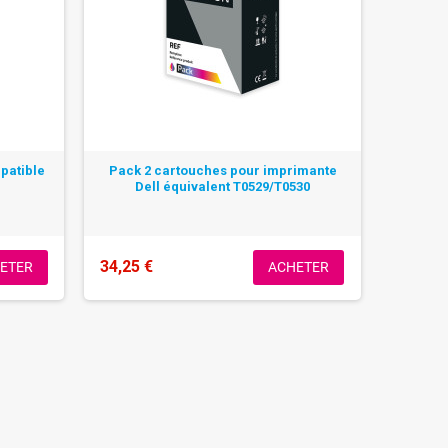
mpatible
Pack 2 cartouches pour imprimante
Dell équivalent T0529/T0530
34,25 €
ETER
ACHETER