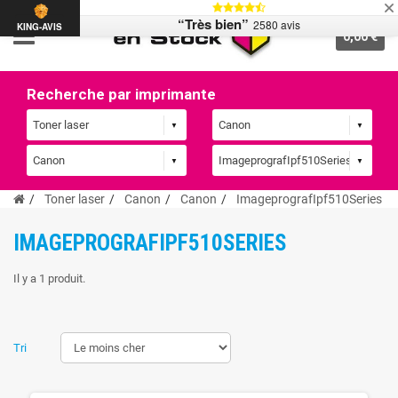
“Très bien”
2580 avis
KING-AVIS
0,00 €
Recherche par imprimante
Toner laser
Canon
Canon
ImageprografIpf510Series
IMAGEPROGRAFIPF510SERIES
Il y a 1 produit.
Tri