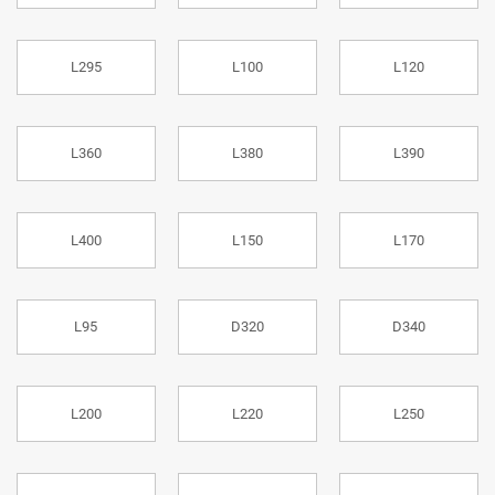
L295
L100
L120
L360
L380
L390
L400
L150
L170
L95
D320
D340
L200
L220
L250