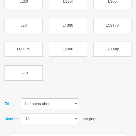
L260
L260I
L300
L90
L1000
LC3170
LC3175
L2000
L2000Ip
L710
Tri
Montrer
par page