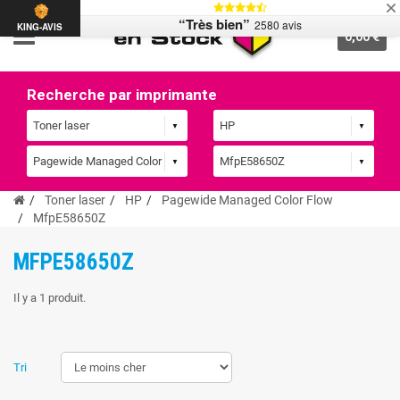
“Très bien”
2580 avis
KING-AVIS
0,00 €
Recherche par imprimante
Toner laser
HP
Pagewide Managed Color Flow
MfpE58650Z
MFPE58650Z
Il y a 1 produit.
Tri