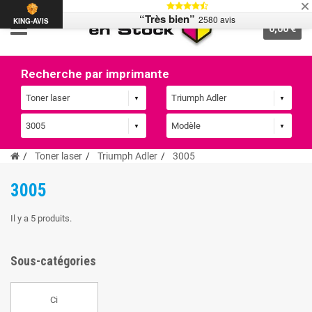
“Très bien”
2580 avis
KING-AVIS
0,00 €
Recherche par imprimante
Toner laser
Triumph Adler
3005
3005
Il y a 5 produits.
Sous-catégories
Ci