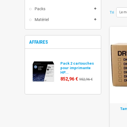
Packs
Tri
Le m
Matériel
AFFAIRES
Pack 2 cartouches
pour imprimante
HP...
852,96 €
952,96 €
Tam