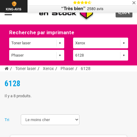
“Très bien”
2580 avis
KING-AVIS
0,00 €
Recherche par imprimante
Toner laser
Xerox
Phaser
6128
6128
Il y a 8 produits.
Tri