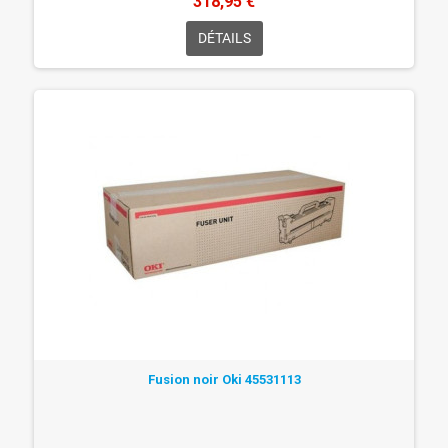
318,95 €
DÉTAILS
Fusion noir Oki 45531113