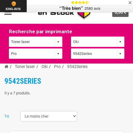
“Très bien”
2580 avis
KING-AVIS
0,00 €
Recherche par imprimante
Toner laser
Oki
Pro
9542Series
9542SERIES
Il y a 7 produits.
Tri