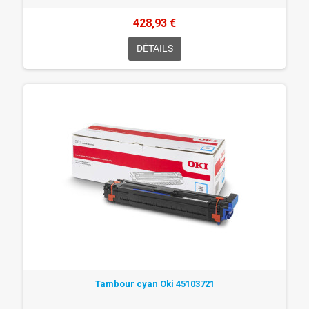
428,93 €
DÉTAILS
Tambour cyan Oki 45103721