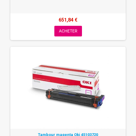
651,84 €
ACHETER
Tambour magenta Oki 45103720