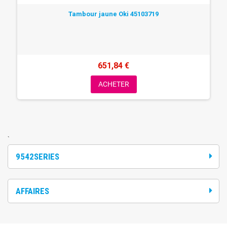
Tambour jaune Oki 45103719
651,84 €
ACHETER
`
9542SERIES
AFFAIRES