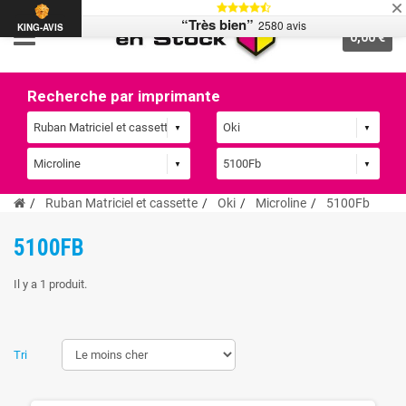
“Très bien”
2580 avis
KING-AVIS
0,00 €
Recherche par imprimante
Ruban Matriciel et cassette
Oki
Microline
5100Fb
5100FB
Il y a 1 produit.
Tri