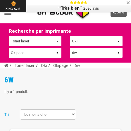
“Très bien”
2580 avis
KING-AVIS
0,00 €
Recherche par imprimante
Toner laser
Oki
Okipage
6w
6W
Il y a 1 produit.
Tri