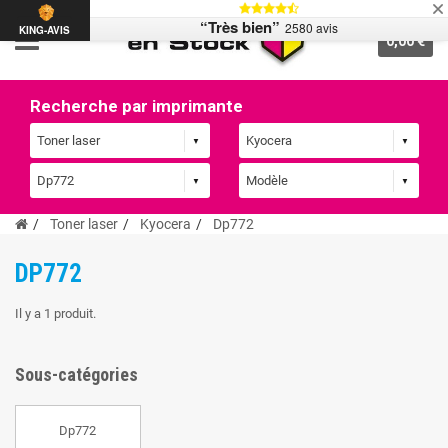
“Très bien”
2580 avis
KING-AVIS
0,00 €
Recherche par imprimante
Toner laser
Kyocera
Dp772
DP772
Il y a 1 produit.
Sous-catégories
Dp772