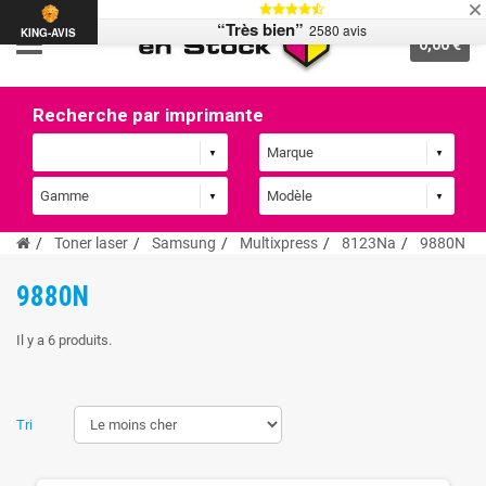
“Très bien”
2580 avis
KING-AVIS
0,00 €
Recherche par imprimante
Toner laser
Samsung
Multixpress
8123Na
9880N
9880N
Il y a 6 produits.
Tri