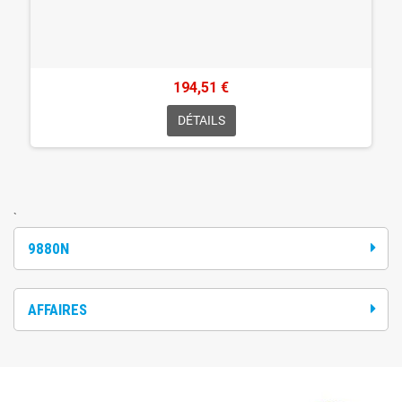
194,51 €
DÉTAILS
`
9880N
AFFAIRES