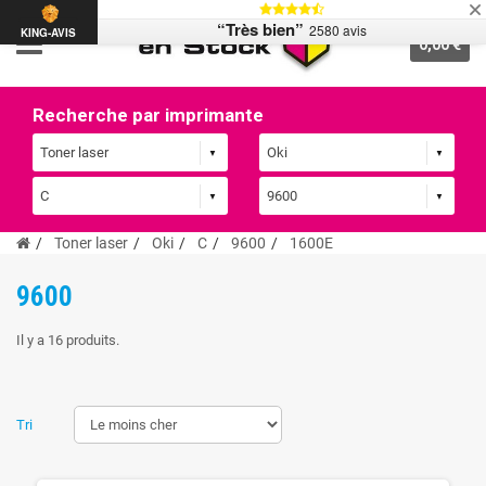
“Très bien”
2580 avis
KING-AVIS
0,00 €
Recherche par imprimante
Toner laser
Oki
C
9600
1600E
9600
Il y a 16 produits.
Tri