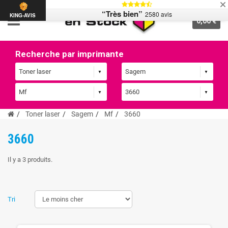
“Très bien”
2580 avis
KING-AVIS
0,00 €
Recherche par imprimante
Toner laser
Sagem
Mf
3660
3660
Il y a 3 produits.
Tri