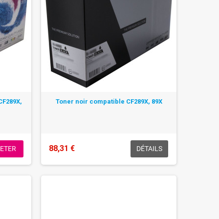
CF289X,
Toner noir compatible CF289X, 89X
88,31 €
ETER
DÉTAILS