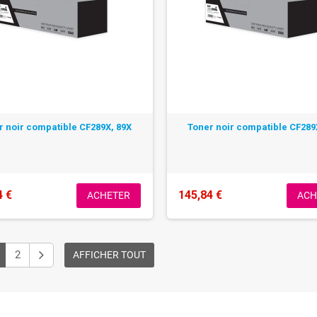
r noir compatible CF289X, 89X
Toner noir compatible CF289
4 €
145,84 €
ACHETER
ACH
2
AFFICHER TOUT