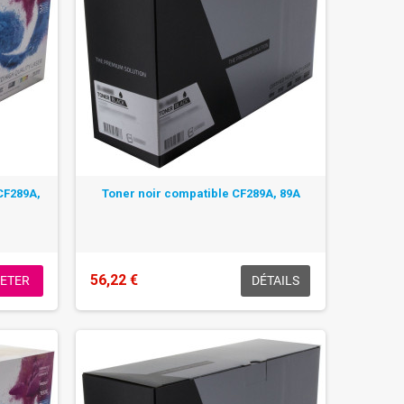
CF289A,
Toner noir compatible CF289A, 89A
56,22 €
ETER
DÉTAILS