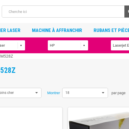
ER LASER
MACHINE À AFFRANCHIR
RUBANS ET PIÈC
pM528Z
528Z
oins cher
Montrer
18
par page