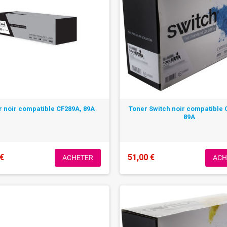
r noir compatible CF289A, 89A
Toner Switch noir compatible 
89A
 €
51,00 €
ACHETER
ACH