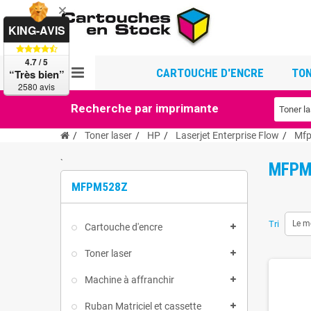
KING-AVIS
4.7 / 5
CARTOUCHE D'ENCRE
TON
“Très bien”
2580 avis
Recherche par imprimante
Toner laser
HP
Laserjet Enterprise Flow
Mf
`
MFPM
MFPM528Z
Tri
Le m
Cartouche d'encre
Toner laser
Machine à affranchir
Ruban Matriciel et cassette