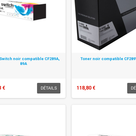
Switch noir compatible CF289A,
Toner noir compatible CF289
89A
3 €
118,80 €
DÉTAILS
DÉ