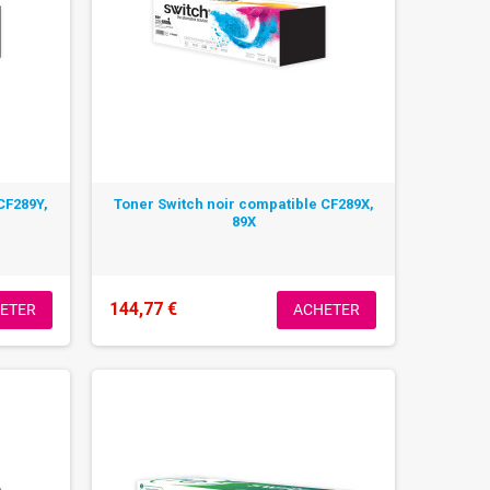
CF289Y,
Toner Switch noir compatible CF289X,
89X
144,77 €
ETER
ACHETER