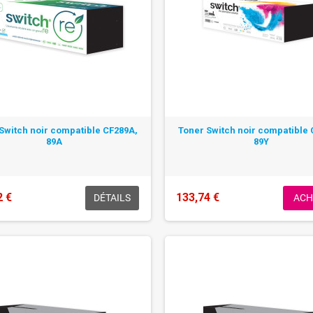
Switch noir compatible CF289A,
Toner Switch noir compatible 
89A
89Y
2 €
133,74 €
DÉTAILS
ACH