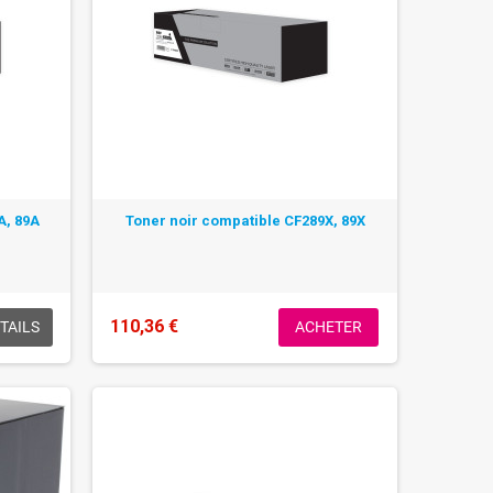
A, 89A
Toner noir compatible CF289X, 89X
110,36 €
TAILS
ACHETER