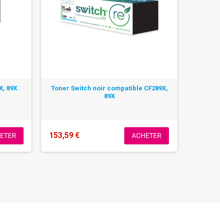
X, 89X
Toner Switch noir compatible CF289X,
89X
153,59 €
ETER
ACHETER