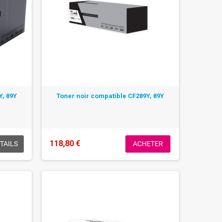
Y, 89Y
Toner noir compatible CF289Y, 89Y
118,80 €
TAILS
ACHETER