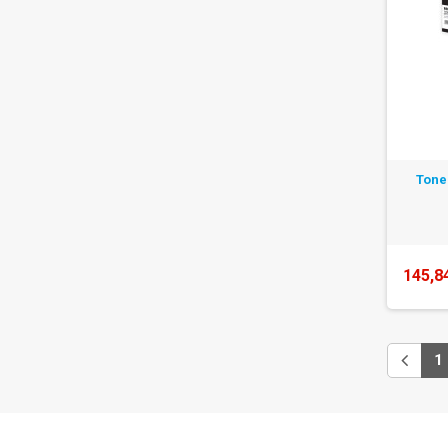
Tone
145,8
1