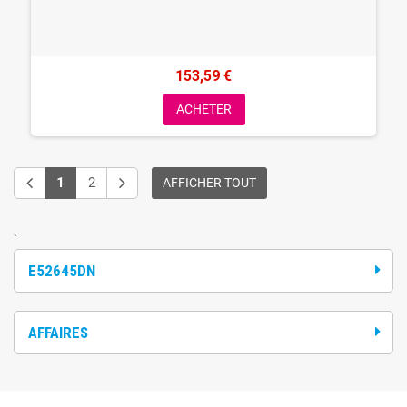
153,59 €
ACHETER
1
2
AFFICHER TOUT
`
E52645DN
AFFAIRES