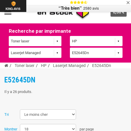
“Très bien”
2580 avis
KING-AVIS
0,00 €
Recherche par imprimante
Toner laser
HP
Laserjet Managed
E52645Dn
E52645DN
Il y a 26 produits.
Tri
Montrer
par page